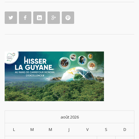
août 2026
L
M
M
J
V
S
D