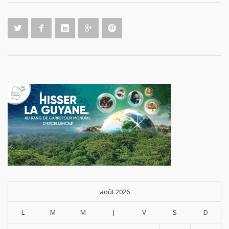
août 2026
L
M
M
J
V
S
D