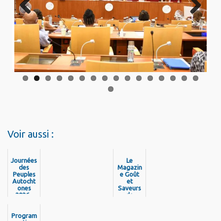
Previo
Next
us
Voir aussi :
Journées
Le
des
Magazin
Peuples
e Goût
Autocht
et
ones
Saveurs
2026 -
de
Découvr
Guyane
ez la
est de
program
Program
retour !