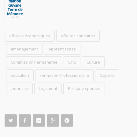
mation
mation
Guyane
Terre de
Mémoire
et de
Libertés
- Pou
Nou Pa
Jen Bliyé
affaires économiques
affaires sanitaires
aménagement
Apprentissage
Commission Permanente
CTG
Culture
Education
Formation Professionnelle
Guyane
jeunesse
Logement
Politique sportive