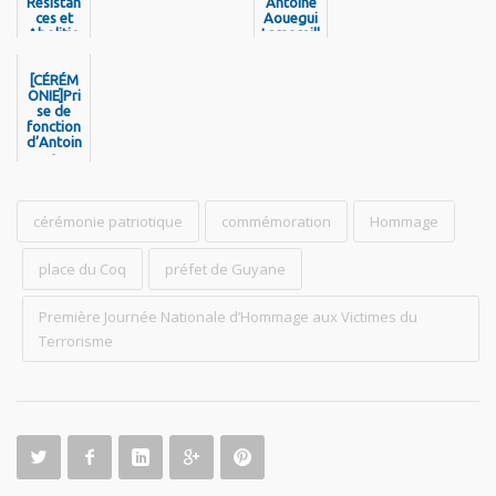
Résistan
Antoine
ces et
Aouegui
Abolitio
Lamoraill
ns 2025 :
e
une
program
[CÉRÉM
ONIE]Pri
mation
riche et
se de
engagée
fonction
d’Antoin
e
Poussier,
nouveau
Préfet
cérémonie patriotique
de la
commémoration
Hommage
Région
Guyane
place du Coq
préfet de Guyane
Première Journée Nationale d’Hommage aux Victimes du
Terrorisme