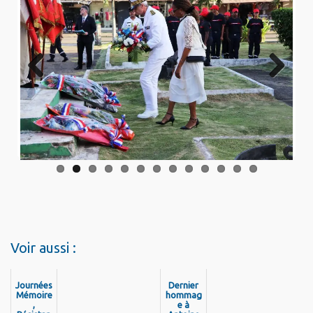
Previo
Next
us
Voir aussi :
Journées
Dernier
Mémoire
hommag
,
e à