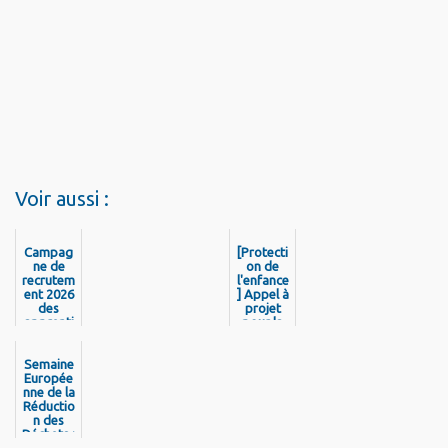
Voir aussi :
Campag
[Protecti
ne de
on de
recrutem
l'enfance
ent 2026
] Appel à
des
projet
apprenti
pour la
s de la
création
Collectivi
d’un club
Semaine
té
de
Territori
Europée
préventi
nne de la
ale de
on
Réductio
Guyane
spécialis
n des
ée à
Déchets :
Cayenne
la CTG