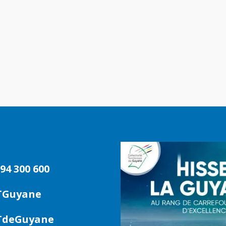
94 300 600
TGuyane
deGuyane