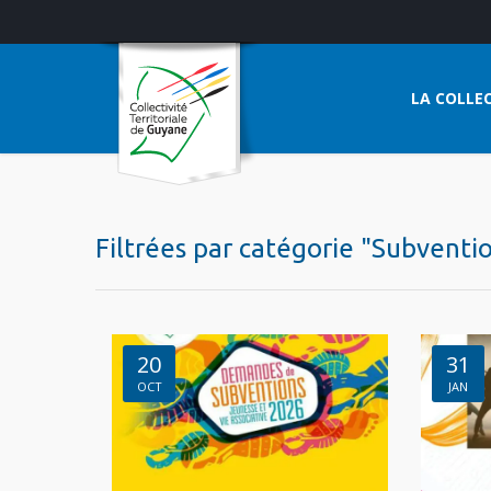
LA COLLEC
Filtrées par catégorie "Subventi
20
31
OCT
JAN