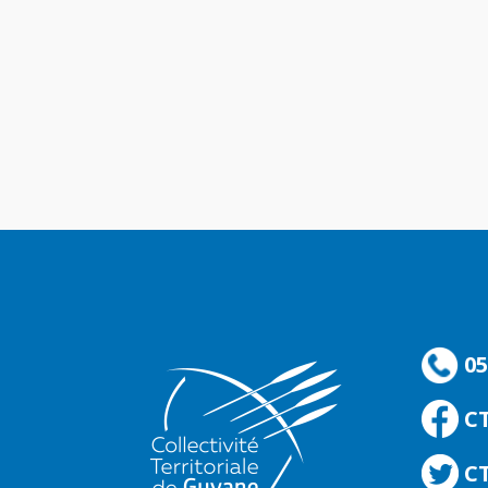
05
C
CT