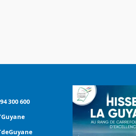
94 300 600
TGuyane
deGuyane