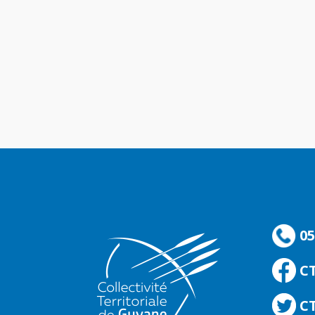
05
C
CT