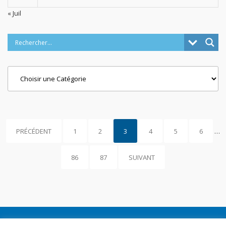
« Juil
Categories
PRÉCÉDENT
1
2
3
4
5
6
…
86
87
SUIVANT