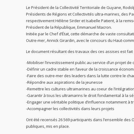
Le Président de la Collectivité Territoriale de Guyane, Rodo
Présidents de Régions et Collectivités ultra-marines, des 
respectivement Hélène Sirder et Isabelle Patient, à la remis
Président de la République, Emmanuel Macron.
Initiée par le Chef d’État, cette démarche de vaste c
onsultat
Outre-mer, Annick Girardin, avec le concours du Haut-commi
Le document résultant des travaux des ces assises est fait 
-Mobiliser l’investissement public au service d’un projet d
-Définir un cadre stable en faveur de la croissance économi
-Faire des outre-mer des leaders dans la lutte contre le ch
-Répondre aux aspirations de la jeunesse
-Remettre les cultures ultramarines au coeur de l’intégratio
-Garantir à tous les ultramarins le droit fondamental à la sé
-Engager une véritable politique d’influence notamment à t
-Accompagner les collectivités dans leurs projets
Ont été recensés 26 569 participants dans l’ensemble des O
publiques, mis en place.