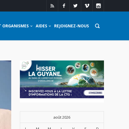
T ORGANISMES
AIDES
REJOIGNEZ-NOUS
août 2026
L
M
M
J
V
S
D