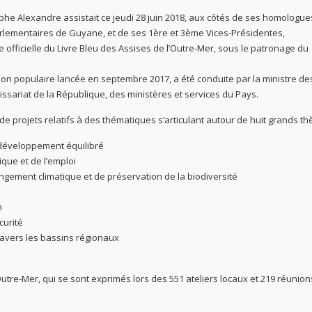
lphe Alexandre assistait ce jeudi 28 juin 2018, aux côtés de ses homologue
Parlementaires de Guyane, et de ses 1ère et 3ème Vices-Présidentes,
e officielle du Livre Bleu des Assises de l’Outre-Mer, sous le patronage du
ion populaire lancée en septembre 2017, a été conduite par la ministre de
ssariat de la République, des ministères et services du Pays.
de projets relatifs à des thématiques s’articulant autour de huit grands th
e développement équilibré
que et de l’emploi
angement climatique et de préservation de la biodiversité
n
curité
ravers les bassins régionaux
utre-Mer, qui se sont exprimés lors des 551 ateliers locaux et 219 réunion