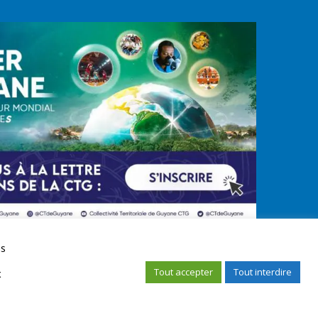
us
Tout accepter
Tout interdire
x