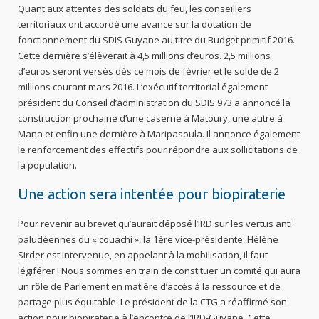
Quant aux attentes des soldats du feu, les conseillers
territoriaux ont accordé une avance sur la dotation de
fonctionnement du SDIS Guyane au titre du Budget primitif 2016.
Cette dernière s’élèverait à 4,5 millions d’euros. 2,5 millions
d’euros seront versés dès ce mois de février et le solde de 2
millions courant mars 2016. L’exécutif territorial également
président du Conseil d’administration du SDIS 973 a annoncé la
construction prochaine d’une caserne à Matoury, une autre à
Mana et enfin une dernière à Maripasoula. Il annonce également
le renforcement des effectifs pour répondre aux sollicitations de
la population.
Une action sera intentée pour biopiraterie
Pour revenir au brevet qu’aurait déposé l’IRD sur les vertus anti
paludéennes du « couachi », la 1ère vice-présidente, Hélène
Sirder est intervenue, en appelant à la mobilisation, il faut
légiférer ! Nous sommes en train de constituer un comité qui aura
un rôle de Parlement en matière d’accès à la ressource et de
partage plus équitable. Le président de la CTG a réaffirmé son
action pour biopiraterie à l’encontre de l’IRD-Guyane. Cette