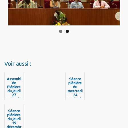
Previo
Next
us
Voir aussi :
Assembl
Séance
ée
plénière
Plénière
du
du jeudi
mercredi
27
24
novembr
septemb
e 2025 -
re 2025 :
Présenta
soutien à
Séance
tion du
la filière
Rapport
plénière
du BTP,
d’Orient
du jeudi
adoptio
ations
19
n du
Budgétai
décembr
PRSE4 et