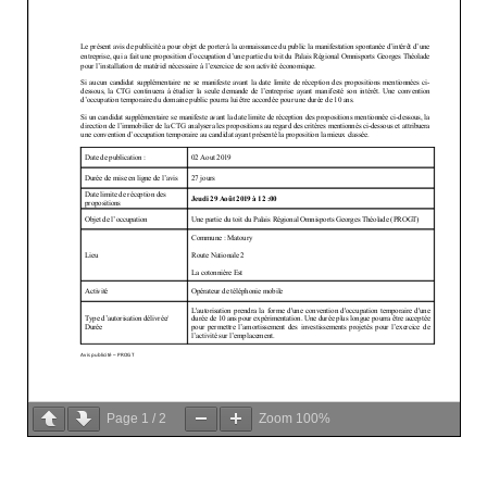
Page
1
/
2
Zoom
100%