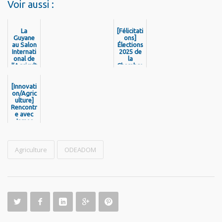
Voir aussi :
La
[Félicitati
Guyane
ons]
au Salon
Élections
Internati
2025 de
onal de
la
l’Agricult
Chambre
ure 2025
d’Agricul
!
ture de
[Innovati
Guyane :
on/Agric
Jean-
ulture]
Yves
Rencontr
Tarcy,
e avec
élu
James
nouveau
Nelson,
présiden
lauréat
t de la
du
Chambre
concours
Agriculture
ODEADOM
d’Agricul
régional
ture de
puis
Guyane !
national
« Prix
Pépites
2024 »