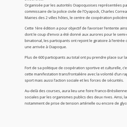
Organisée par les autorités Oiapoquoises représentées par 
commissaire de la police civile de l’Oyapock, Charles Corre
Mairies des 2 villes hôtes, le centre de coopération policiè
Cette 1ère édition a pour objectif de favoriser l’entente ai
dont le coup d’envoi a été donné aux aurores pour le semi
binational, les participants ont rejoint le giratoire à l’ent
une arrivée à Oiapoque.
Plus de 600 participants au total ont pu prendre place sur la
Fort de sa politique de coopération sportive et culturelle, c’
cette manifestation transfrontalière avec la volonté d’un 
sport mais aussi l’action sociale et les forces de sécurités.
Au-delà des courses, aura lieu une foire Franco-Brésilienne
sociales par les organismes publics des deux rives. Ainsi, l
notamment de prise de tension artérielle ou encore de glyc