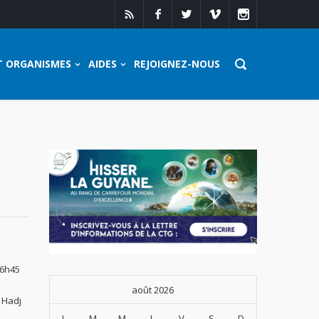
T ORGANISMES
AIDES
REJOIGNEZ-NOUS
 6h45
août 2026
t Hadj
L
M
M
J
V
S
D