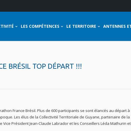
TIVITÉ
LES COMPÉTENCES
LE TERRITOIRE
ANTENNES E
 BRÉSIL TOP DÉPART !!!
thon France Brésil. Plus de 600 participants se sont élancés au départ à
oque. Les élus de la Collectivité Territoriale de Guyane, partenaire de la
 le Vice Président Jean-Claude Labrador et les Conseillers Léda Mathurin e