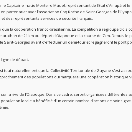
le Capitaine Inacio Monteiro Maciel, représentant de l’Etat d’Amapá et le
a en partenariat avec l’association Coq Roche de Saint-Georges de l’Oyapoc
re et des représentants services de sécurité français.
nsi que la coopération franco-brésilienne. La compétition a regroupé trois 
-marathon de 21 km au départ d’Oiapoque et la course de 7km. Depuis le 
rée de Saint-Georges avant d’effectuer un demi-tour et regagneront le pont p
 ligne de départ.
est tout naturellement que la Collectivité Territoriale de Guyane s’est assoc
rapprochement des populations qui marquera une coopération historique vi
 sur la rive de l’Oiapoque. Dans ce cadre, seront organisées différentes a
a population locale a bénéficié d’un certain nombre d’actions de soins gratu
émie.