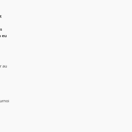
t
s
a eu
ir au
ournoi