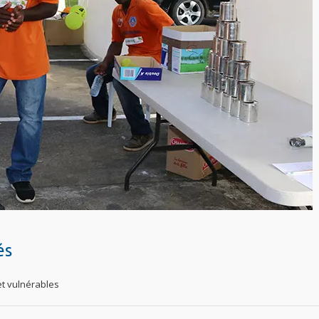
és
t vulnérables