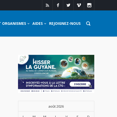
T ORGANISMES
AIDES
REJOIGNEZ-NOUS
août 2026
L
M
M
J
V
S
D