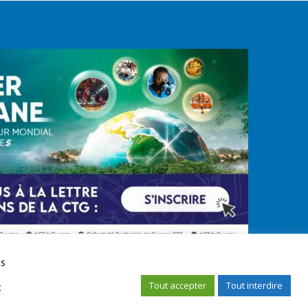
us
Tout accepter
Tout interdire
x