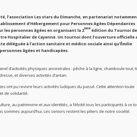
été, l’association Les stars du Dimanche, en partenariat notammen
t l’Etablissement d’Hébergement pour Personnes Agées Dépendantes
ème
r les personnes âgées en organisant la 2
édition du Tournoi de
entre Hospitalier de Cayenne. Un tournoi dont l’ouverture officielle 
e déléguée à l’action sanitaire et médico-sociale ainsi qu’Émilie
es personnes âgées et handicapées.
anel d’activités physiques ancestrales : pêche à la ligne, chamboule tout, t
dresse, et diverses activités d’antan.
s ont pu revivre leurs activités ludiques du passé. Cette attention toute
t de solidarité.
ure, au patrimoine et aux identités, a félicité tous les participants à ce t
sommes aujourd’hui. Les seniors restent les piliers de notre société.