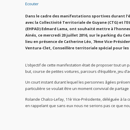
Ecouter
Dans le cadre des manifestations sportives durant l’
avec la Collectivité Territoriale de Guyane (CTG) e
(EHPAD) Edmard Lama, ont souhaité mettre à l’honneu
Ainés, ce mercredi 20 juillet 2016, sur le parking du C
lieu en présence de Catherine Léo, 7ème Vice-Président
Ventura-Clet, Conseillère territoriale spécial pour l
L’objectif de cette manifestation était de proposer tout un p
but, course de petites voitures, parcours d’équilibre, jeu d’a
Un court instant durant lequel les personnes âgées présente
particulière se voulait être un moment convivial de partage e
Rolande Chalco-Lefay, 11è Vice-Présidente, déléguée à la cult
en rappelant que sans eux nous ne serions pas ce que nous 