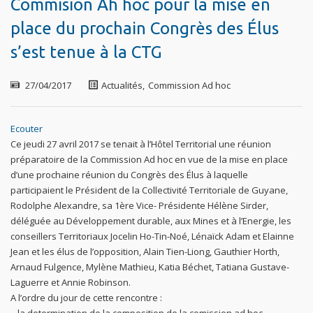
Commision Ah hoc pour la mise en
place du prochain Congrès des Élus
s’est tenue à la CTG
27/04/2017
Actualités
,
Commission Ad hoc
Ecouter
Ce jeudi 27 avril 2017 se tenait à l’Hôtel Territorial une réunion
préparatoire de la Commission Ad hoc en vue de la mise en place
d’une prochaine réunion du Congrès des Élus à laquelle
participaient le Président de la Collectivité Territoriale de Guyane,
Rodolphe Alexandre, sa 1ère Vice- Présidente Hélène Sirder,
déléguée au Développement durable, aux Mines et à l’Energie, les
conseillers Territoriaux Jocelin Ho-Tin-Noé, Lénaïck Adam et Elainne
Jean et les élus de l’opposition, Alain Tien-Liong, Gauthier Horth,
Arnaud Fulgence, Mylène Mathieu, Katia Béchet, Tatiana Gustave-
Laguerre et Annie Robinson.
A l’ordre du jour de cette rencontre :
– la determination de la composition de la comission ad hoc