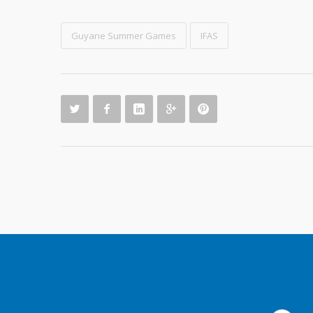
Guyane Summer Games
IFAS