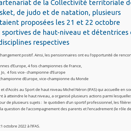
artenariat de la Collectivité territoriale 
ket, de judo et de natation, plusieurs
étaient proposées les 21 et 22 octobre
3 sportives de haut-niveau et détentrices
isciplines respectives
changement positif. Ainsi, les pensionnaires ont eu l’opportunité de rencon
pionnes d’Europe, 4 fois championnes de France,
 Jo, 4 fois vice- championne d’Europe
fois championne dEurope, vice-championne du Monde
n et d’Accès au Sport de haut niveau Michel Néron (IFAS) qui accueille en so
 à atteindre le haut niveau, a organisé plusieurs actions parmi lesquelle
r de plusieurs sujets : le quotidien d’un sportif professionnel, les filière
, la question de l’accompagnement des parents et l’encadrement (le rôle d
 octobre 2022 à l’IFAS.