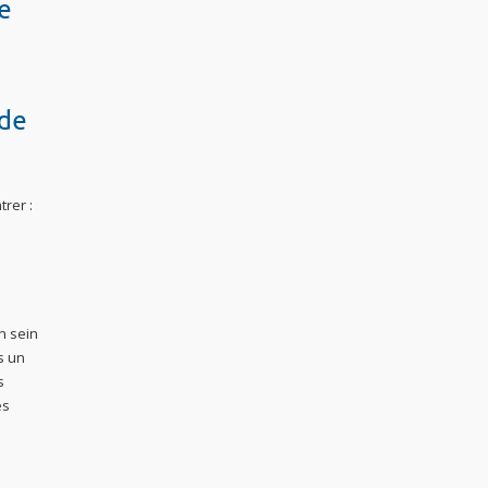
de
 de
trer :
n sein
s un
s
es