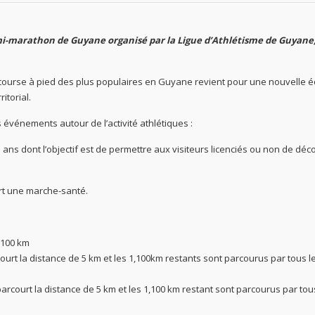
mi-marathon de Guyane organisé par la Ligue d’Athlétisme de Guyane
urse à pied des plus populaires en Guyane revient pour une nouvelle éd
itorial.
 événements autour de l’activité athlétiques :
ans dont l’objectif est de permettre aux visiteurs licenciés ou non de déc
rt une marche-santé.
,100 km
urt la distance de 5 km et les 1,100km restants sont parcourus par tous l
rcourt la distance de 5 km et les 1,100 km restant sont parcourus par tou