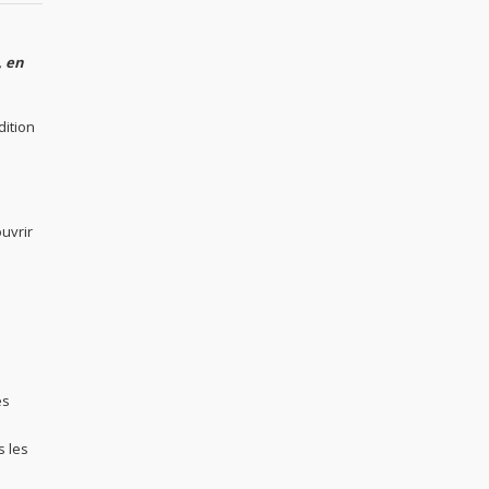
, en
ition
ouvrir
es
s les