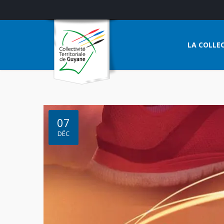
LA COLLEC
07
DÉC