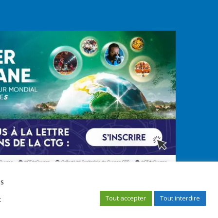
us
Tout accepter
Tout interdire
x