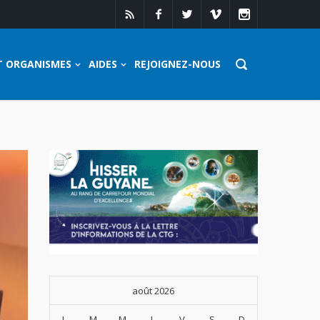
T ORGANISMES
AIDES
REJOIGNEZ-NOUS
août 2026
L
M
M
J
V
S
D