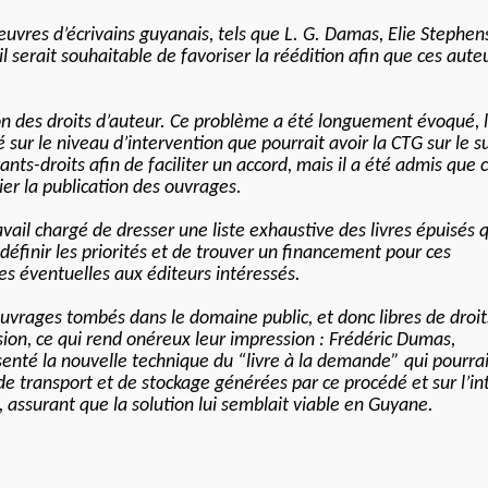
œuvres d’écrivains guyanais, tels que L. G. Damas, Elie Stephe
il serait souhaitable de favoriser la réédition afin que ces aute
on des droits d’auteur. Ce problème a été longuement évoqué, l
sur le niveau d’intervention que pourrait avoir la CTG sur le su
ants-droits afin de faciliter un accord, mais il a été admis que c
ier la publication des ouvrages.
vail chargé de dresser une liste exhaustive des livres épuisés q
e définir les priorités et de trouver un financement pour ces
es éventuelles aux éditeurs intéressés.
ouvrages tombés dans le domaine public, et donc libres de droit
sion, ce qui rend onéreux leur impression : Frédéric Dumas,
résenté la nouvelle technique du “livre à la demande” qui pourra
es de transport et de stockage générées par ce procédé et sur l’in
s, assurant que la solution lui semblait viable en Guyane.