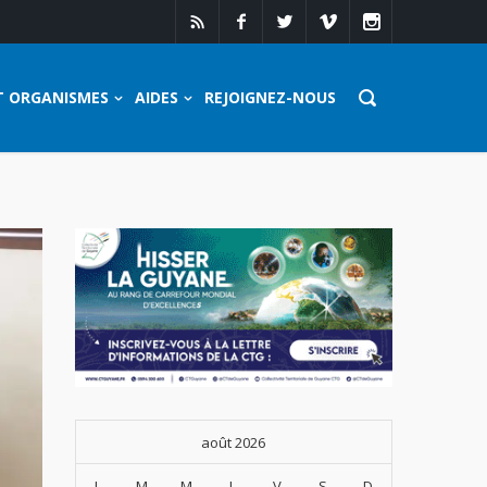
T ORGANISMES
AIDES
REJOIGNEZ-NOUS
août 2026
L
M
M
J
V
S
D