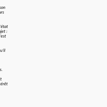
nson
urs
’état
jet :
’est
u’il
s.
it
térêt