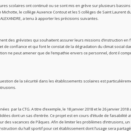
tures scolaires ont continué ou se sont mis en grève sur plusieurs bassins
cée Michotte, le collège Auxence Contout et les 5 collèges de Saint Laurent d
 ALEXANDRE, a tenu à apporter les précisions suivantes.
ent des grévistes qui souhaitent assurer leurs missions d’instruction en
e confiance et qui font le constat de la dégradation du climat social da
uation ne peut amener que de l’empathie envers ce personnel, dont il com
 question de la sécurité dans les établissements scolaires est particulièrem
ntrusions.
s par la CTG. A titre d’exemple, le 18 janvier 2018 et le 26 janvier 2018 
ées dont un sas d’entrée. Ce projet est en cours d’étude de faisabilité a
ur des vacances de Pâques. Afin de limiter les problèmes d’intrusions, un
nstruction du hall sportif pour cet établissement dont l’usage sera partag