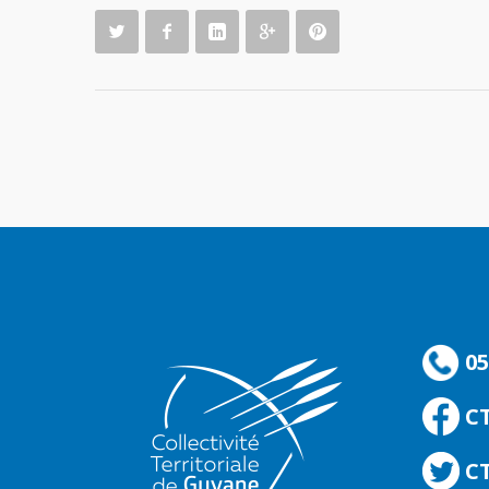
05
C
CT