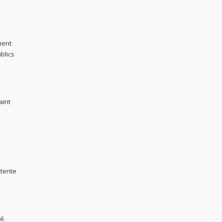
ment
blics
aint
ttente
é.