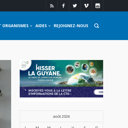
T ORGANISMES
AIDES
REJOIGNEZ-NOUS
août 2026
L
M
M
J
V
S
D