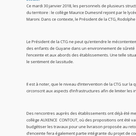
Ce mardi 30 janvier 2018, les personnels de plusieurs struc
du territoire : le collège Maurice Dumesnil rejoint par le ly
Maroni. Dans ce contexte, le Président de la CTG, Rodolphe
Le Président de la CTG ne peut qu’entendre le mécontentem
des enfants de Guyane dans un environnement de sûreté et d
l’enceinte et aux abords des établissements. Une telle sit
le sentiment de lassitude.
Il est à noter, que le niveau d’intervention de la CTG sur la
circonscrit aux aspects d’infrastructures afin de limiter les i
Des rencontres auprès des établissements ont déjà été menée
collège AUXENCE CONTOUT, où des propositions ont été valid
budgétiser les travaux pour une livraison proposée au reto
d’enceinte fera également partie intégrante du projet de co