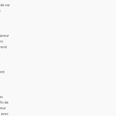
 de vie
u
 faveur
ns
prend
ent
au
fin de
 mur
é avec