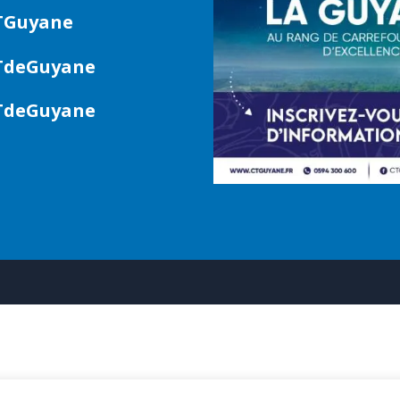
TGuyane
deGuyane
deGuyane