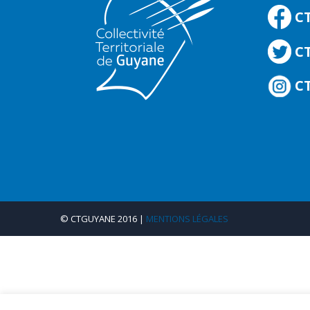
C
CT
CT
© CTGUYANE 2016 |
MENTIONS LÉGALES