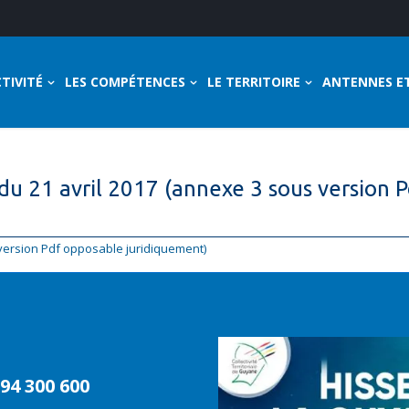
TIVITÉ
LES COMPÉTENCES
LE TERRITOIRE
ANTENNES E
du 21 avril 2017 (annexe 3 sous version 
 version Pdf opposable juridiquement)
94 300 600