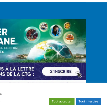
us
Tout accepter
Tout interdire
x