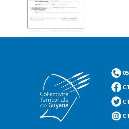
05
C
CT
CT