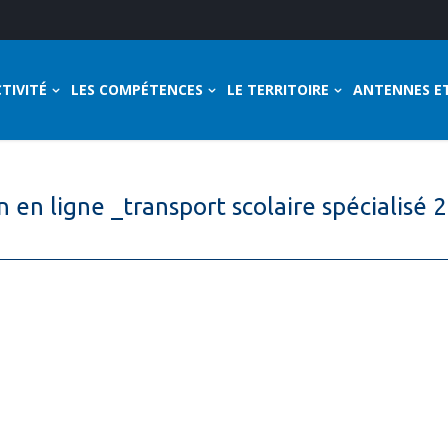
TIVITÉ
LES COMPÉTENCES
LE TERRITOIRE
ANTENNES E
n en ligne _transport scolaire spécialise